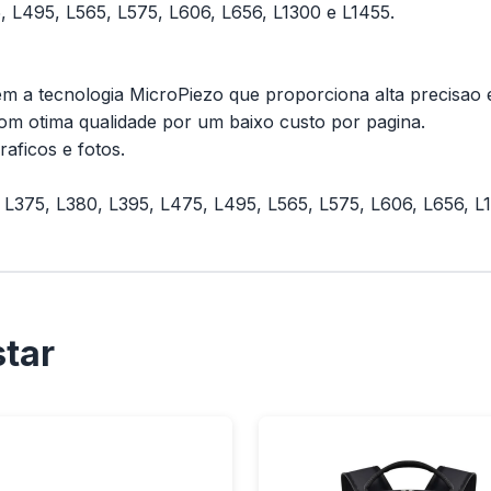
, L495, L565, L575, L606, L656, L1300 e L1455.
em a tecnologia MicroPiezo que proporciona alta precisao
m otima qualidade por um baixo custo por pagina.
aficos e fotos.
 L375, L380, L395, L475, L495, L565, L575, L606, L656, L
tar