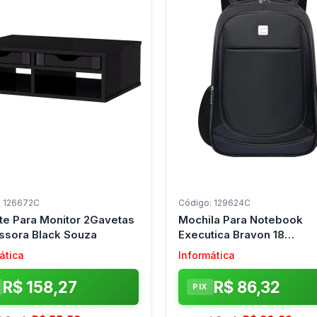
: 126672C
Código: 129624C
te Para Monitor 2Gavetas
Mochila Para Notebook
ssora Black Souza
Executica Bravon 18
Poleagadas Yins
ática
Informática
R$ 158,27
R$ 86,32
PIX