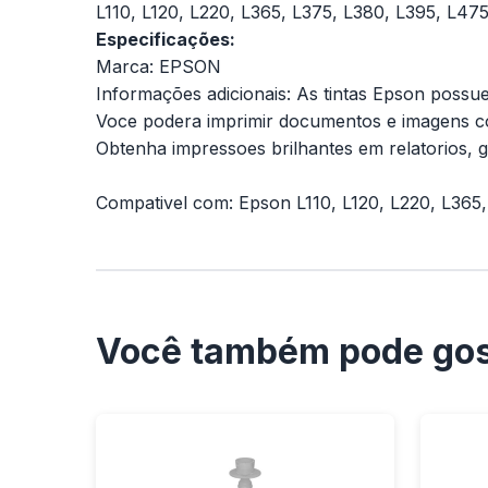
L110, L120, L220, L365, L375, L380, L395, L475
Especificações:
Marca: EPSON
Informações adicionais: As tintas Epson possu
Voce podera imprimir documentos e imagens co
Obtenha impressoes brilhantes em relatorios, gr
Compativel com: Epson L110, L120, L220, L365,
Você também pode gos