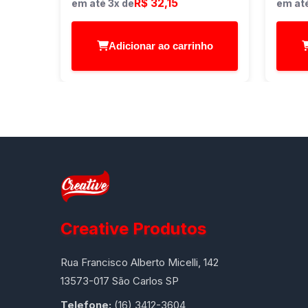
R$ 32,15
em até 3x de
em até
Adicionar ao carrinho
Creative Produtos
Rua Francisco Alberto Micelli, 142
13573-017 São Carlos SP
Telefone:
(16) 3412-3604