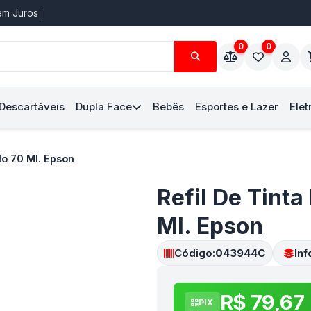
Sem Juros
0
0
 Descartáveis
Dupla Face
Bebês
Esportes e Lazer
Elet
lo 70 Ml. Epson
Refil De Tint
Ml. Epson
Código:
043944C
Inf
R$ 79,67
PIX