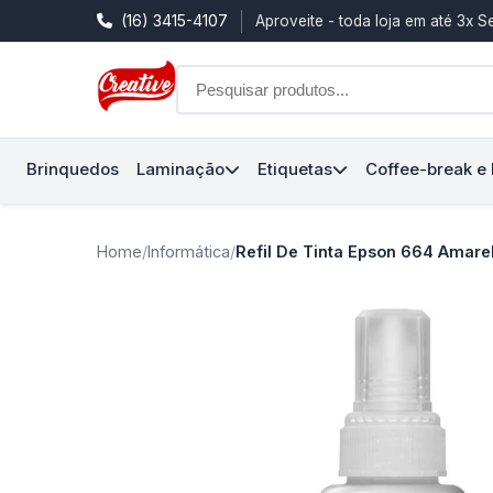
(16) 3415-4107
Aproveite - toda loja em até 3x 
Brinquedos
Laminação
Etiquetas
Coffee-break e
Home
/
Informática
/
Refil De Tinta Epson 664 Amare