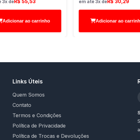
R$ 55,53
R$ 30,29
 3x de
em até 3x de
Adicionar ao carrinho
Adicionar ao carrin
Links Úteis
Quem Somos
Contato
Termos e Condições
S
Política de Privacidade
a
Política de Trocas e Devoluções