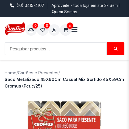
(16) 3415-4107
Aproveite - toda loja em até 3x Sem Juro
Quem Somos
0
0
0
Home
/
Cartões e Presentes
/
Saco Metalizado 45X60Cm Casual Mix Sortido 45X59Cm
Cromus (Pct.c/25)