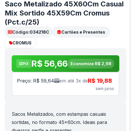
Saco Metalizado 45X60Cm Casual
Mix Sortido 45X59Cm Cromus
(Pct.c/25)
Código:
034218C
Cartões e Presentes
CROMUS
R$ 56,66
Economize R$ 2,98
PIX
R$ 19,88
Preço: R$ 59,64
em até 3x de
sem juros
Sacos Metalizados, com estampas casuais
sortidas, no formato 45x60cm. Ideais para
diversos perfis e presentes.