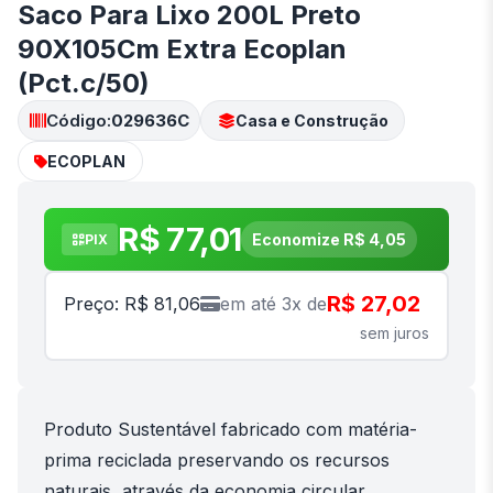
Saco Para Lixo 200L Preto
90X105Cm Extra Ecoplan
(Pct.c/50)
Código:
029636C
Casa e Construção
ECOPLAN
R$ 77,01
Economize R$ 4,05
PIX
R$ 27,02
Preço: R$ 81,06
em até 3x de
sem juros
Produto Sustentável fabricado com matéria-
prima reciclada preservando os recursos
naturais, através da economia circular.