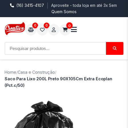
(16) 3415-4107
Aproveite - toda loja em até 3x Sem Juro
Quem Somos
0
0
0
Home
/
Casa e Construção
/
Saco Para Lixo 200L Preto 90X105Cm Extra Ecoplan
(Pct.c/50)