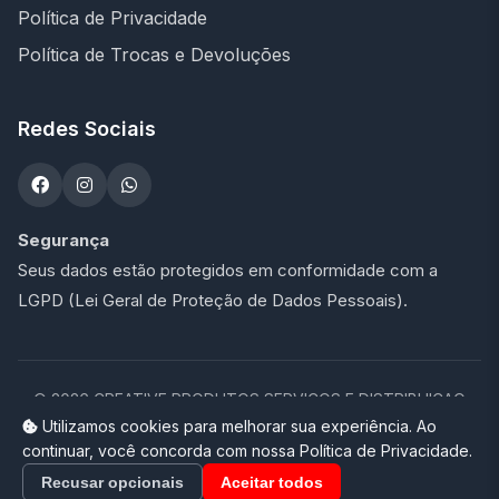
Política de Privacidade
Política de Trocas e Devoluções
Redes Sociais
Segurança
Seus dados estão protegidos em conformidade com a
LGPD (Lei Geral de Proteção de Dados Pessoais).
©
2026
CREATIVE PRODUTOS SERVICOS E DISTRIBUICAO
LTDA - 47.273.900/0001-76. Todos os direitos reservados.
Utilizamos cookies para melhorar sua experiência. Ao
continuar, você concorda com nossa Política de Privacidade.
Loja completa desenvolvida por
Promptor
Recusar opcionais
Aceitar todos