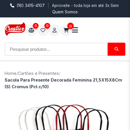
(16) 3415-4107
Aproveite - toda loja em até 3x Sem Juro
Quem Somos
0
0
0
Home
/
Cartões e Presentes
/
Sacola Para Presente Decorada Feminina 21,5X15X8Cm
(S) Cromus (Pct.c/10)