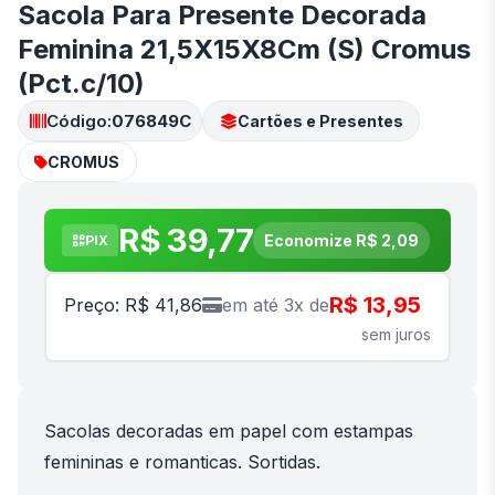
Sacola Para Presente Decorada
Feminina 21,5X15X8Cm (S) Cromus
(Pct.c/10)
Código:
076849C
Cartões e Presentes
CROMUS
R$ 39,77
Economize R$ 2,09
PIX
R$ 13,95
Preço: R$ 41,86
em até 3x de
sem juros
Sacolas decoradas em papel com estampas
femininas e romanticas. Sortidas.