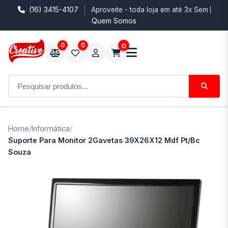
(16) 3415-4107
Aproveite - toda loja em até 3x Sem Juro
Quem Somos
0
0
0
Home
/
Informática
/
Suporte Para Monitor 2Gavetas 39X26X12 Mdf Pt/Bc
Souza