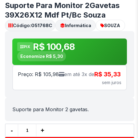
Suporte Para Monitor 2Gavetas
39X26X12 Mdf Pt/Bc Souza
Código:
051768C
Informática
SOUZA
R$ 100,68
PIX
Economize R$ 5,30
R$ 35,33
Preço: R$ 105,98
em até 3x de
sem juros
Suporte para Monitor 2 gavetas.
-
+