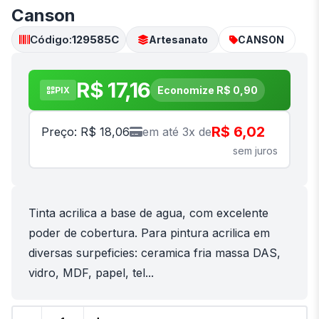
Canson
Código:
129585C
Artesanato
CANSON
R$ 17,16
Economize R$ 0,90
PIX
R$ 6,02
Preço: R$ 18,06
em até 3x de
sem juros
Tinta acrilica a base de agua, com excelente
poder de cobertura. Para pintura acrilica em
diversas surpeficies: ceramica fria massa DAS,
vidro, MDF, papel, tel...