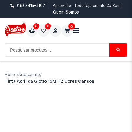
(16) 3415-4107
Aproveite - toda loja em até 3x Sem Juro
Quem Somos
0
0
0
Home
/
Artesanato
/
Tinta Acrilica Giotto 15Ml 12 Cores Canson