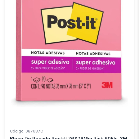
Código: 087687C
Bloco De Recado Post-It 76X76Mm Pink 90Fls. 3M