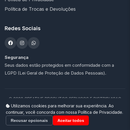
Política de Trocas e Devoluções
Redes Sociais
Segurança
Seus dados estão protegidos em conformidade com a
LGPD (Lei Geral de Proteção de Dados Pessoais).
©
2026
CREATIVE PRODUTOS SERVICOS E DISTRIBUICAO
LTDA - 47.273.900/0001-76. Todos os direitos reservados.
Utilizamos cookies para melhorar sua experiência. Ao
continuar, você concorda com nossa Política de Privacidade.
Loja completa desenvolvida por
Promptor
Recusar opcionais
Aceitar todos