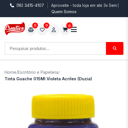
(16) 3415-4107
Aproveite - toda loja em até 3x Sem Juro
Quem Somos
0
0
0
Home
/
Escritório e Papelaria
/
Tinta Guache 015Ml Violeta Acrilex (Duzia)