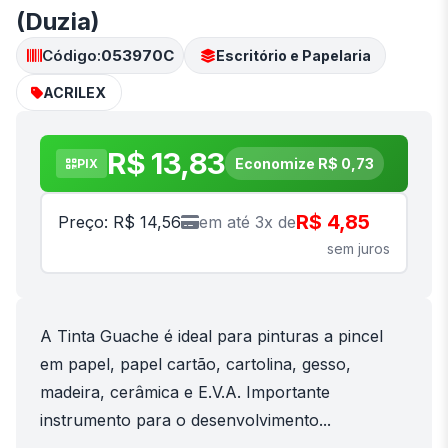
(Duzia)
Código:
053970C
Escritório e Papelaria
ACRILEX
R$ 13,83
Economize R$ 0,73
PIX
R$ 4,85
Preço: R$ 14,56
em até 3x de
sem juros
A Tinta Guache é ideal para pinturas a pincel
em papel, papel cartão, cartolina, gesso,
madeira, cerâmica e E.V.A. Importante
instrumento para o desenvolvimento...