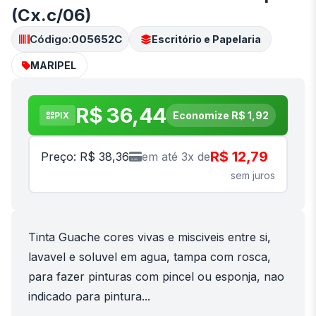
(Cx.c/06)
Código:
005652C
Escritório e Papelaria
MARIPEL
R$ 36,44
Economize R$ 1,92
PIX
R$ 12,79
Preço: R$ 38,36
em até 3x de
sem juros
Tinta Guache cores vivas e misciveis entre si,
lavavel e soluvel em agua, tampa com rosca,
para fazer pinturas com pincel ou esponja, nao
indicado para pintura...