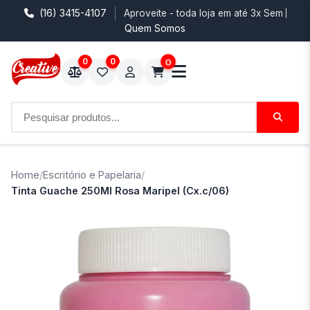
(16) 3415-4107
Aproveite - toda loja em até 3x Sem Juro
Quem Somos
0
0
0
Home
/
Escritório e Papelaria
/
Tinta Guache 250Ml Rosa Maripel (Cx.c/06)