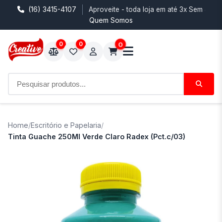
(16) 3415-4107
Aproveite - toda loja em até 3x Sem Juro
Quem Somos
0
0
0
Home
/
Escritório e Papelaria
/
Tinta Guache 250Ml Verde Claro Radex (Pct.c/03)