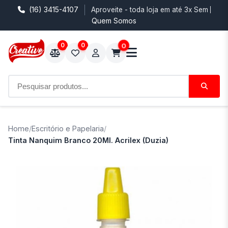
(16) 3415-4107
Aproveite - toda loja em até 3x Sem Juro
Quem Somos
0
0
0
Home
/
Escritório e Papelaria
/
Tinta Nanquim Branco 20Ml. Acrilex (Duzia)