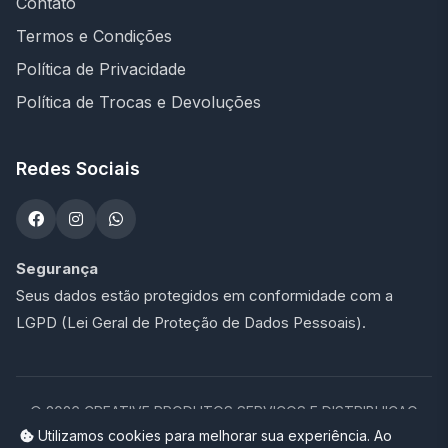
Contato
Termos e Condições
Política de Privacidade
Política de Trocas e Devoluções
Redes Sociais
Segurança
Seus dados estão protegidos em conformidade com a
LGPD (Lei Geral de Proteção de Dados Pessoais).
©
2026
CREATIVE PRODUTOS SERVICOS E DISTRIBUICAO
LTDA - 47.273.900/0001-76. Todos os direitos reservados.
Utilizamos cookies para melhorar sua experiência. Ao