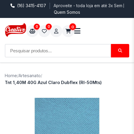
(16) 3415-4107
Aproveite - toda loja em até 3x Sem Juro
Quem Somos
0
0
0
Home
/
Artesanato
/
Tnt 1,40M 40G Azul Claro Dubflex (Rl-50Mts)