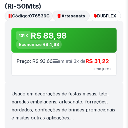
(Rl-50Mts)
Código:
076536C
Artesanato
DUBFLEX
R$ 88,98
PIX
Economize R$ 4,68
R$ 31,22
Preço: R$ 93,66
em até 3x de
sem juros
Usado em decorações de festas mesas, teto,
paredes embalagens, artesanato, forrações,
bordados, confecções de brindes promocionais
e muitas outras aplicações....