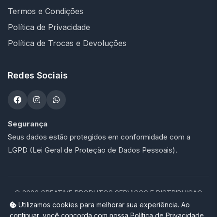
Termos e Condições
Política de Privacidade
Política de Trocas e Devoluções
Redes Sociais
Segurança
Seus dados estão protegidos em conformidade com a
LGPD (Lei Geral de Proteção de Dados Pessoais).
©
2026
CREATIVE PRODUTOS SERVICOS E DISTRIBUICAO
LTDA - 47.273.900/0001-76. Todos os direitos reservados.
Utilizamos cookies para melhorar sua experiência. Ao
continuar, você concorda com nossa Política de Privacidade.