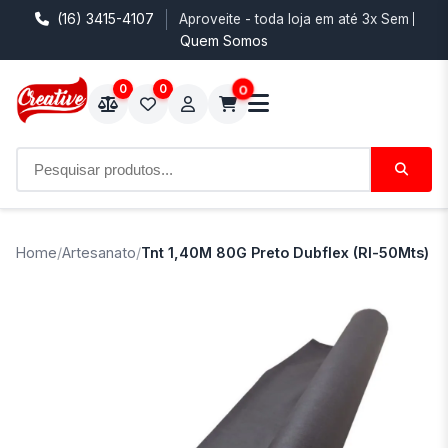
(16) 3415-4107
Aproveite - toda loja em até 3x Sem Juro
Quem Somos
0
0
0
Home
/
Artesanato
/
Tnt 1,40M 80G Preto Dubflex (Rl-50Mts)