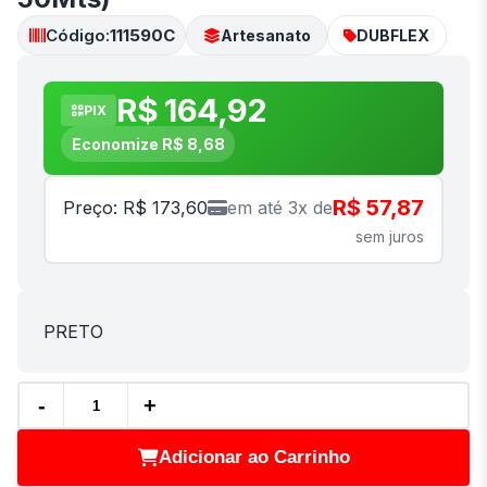
Código:
111590C
Artesanato
DUBFLEX
R$ 164,92
PIX
Economize R$ 8,68
R$ 57,87
Preço: R$ 173,60
em até 3x de
sem juros
PRETO
-
+
Adicionar ao Carrinho