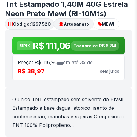
Tnt Estampado 1,40M 40G Estrela
Neon Preto Mewi (Rl-10Mts)
Código:
129752C
Artesanato
MEWI
R$ 111,06
Economize R$ 5,84
PIX
Preço: R$ 116,90
em até 3x de
R$ 38,97
sem juros
O unico TNT estampado sem solvente do Brasil!
Estampado a base dagua, atoxico, isento de
contaminacao, manchas e sujeiras Composicao:
TNT 100% Polipropileno...