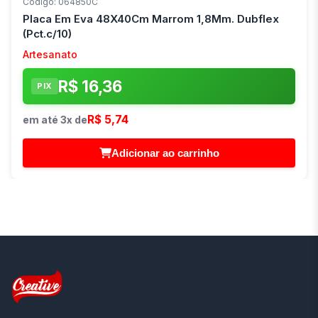
Código: 064850C
Placa Em Eva 48X40Cm Marrom 1,8Mm. Dubflex
(Pct.c/10)
Artesanato
R$ 16,36
PIX
R$ 5,74
em até 3x de
Adicionar ao carrinho