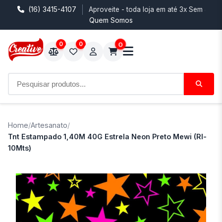
(16) 3415-4107
Aproveite - toda loja em até 3x Sem Juro
Quem Somos
0
0
0
Home
/
Artesanato
/
Tnt Estampado 1,40M 40G Estrela Neon Preto Mewi (Rl-
10Mts)