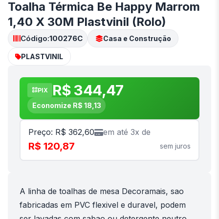
Toalha Térmica Be Happy Marrom
1,40 X 30M Plastvinil (Rolo)
Código:
100276C
Casa e Construção
PLASTVINIL
R$ 344,47
PIX
Economize R$ 18,13
Preço: R$ 362,60
em até 3x de
R$ 120,87
sem juros
A linha de toalhas de mesa Decoramais, sao
fabricadas em PVC flexivel e duravel, podem
ser lavadas com sabao ou detergente neutro,