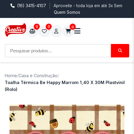
(16) 3415-4107
Aproveite - toda loja em até 3x Sem Juro
Quem Somos
0
0
0
Home
/
Casa e Construção
/
Toalha Térmica Be Happy Marrom 1,40 X 30M Plastvinil
(Rolo)