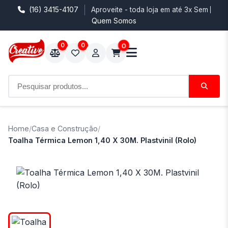
(16) 3415-4107
Aproveite - toda loja em até 3x Sem Juro
Quem Somos
0
0
0
Home
/
Casa e Construção
/
Toalha Térmica Lemon 1,40 X 30M. Plastvinil (Rolo)