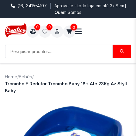
(16) 3415-4107
Aproveite - toda loja em até 3x Sem Juro
Quem Somos
0
0
0
Home
/
Bebês
/
Troninho E Redutor Troninho Baby 18+ Ate 23Kg Az Styll
Baby