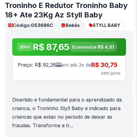
Troninho E Redutor Troninho Baby
18+ Ate 23Kg Az Styll Baby
Código:
053686C
Bebês
STYLL BABY
R$ 87,65
Economize R$ 4,61
PIX
R$ 30,75
Preço: R$ 92,26
em até 3x de
sem juros
Divertido e fundamental para o aprendizado da
crianca, o Troninho Styll Baby e indicado para
criancas que estao no periodo de deixar as
fraudas. Transforma a tr...