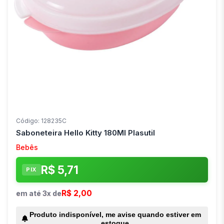
Código: 128235C
Saboneteira Hello Kitty 180Ml Plasutil
Bebês
R$ 5,71
PIX
R$ 2,00
em até 3x de
Produto indisponível, me avise quando estiver em
estoque