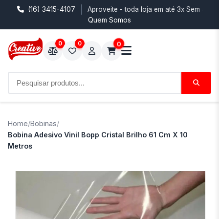
(16) 3415-4107
Aproveite - toda loja em até 3x Sem Juro
Quem Somos
0
0
0
Home
/
Bobinas
/
Bobina Adesivo Vinil Bopp Cristal Brilho 61 Cm X 10
Metros