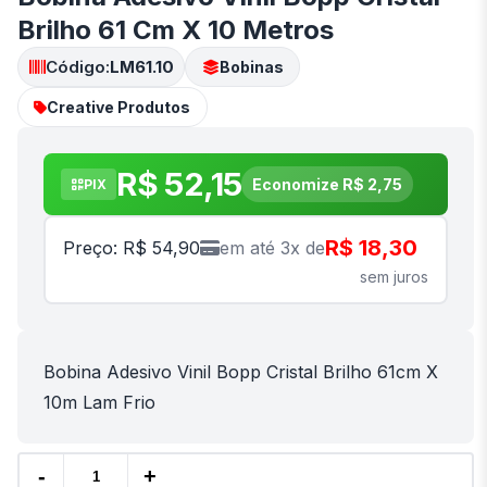
Brilho 61 Cm X 10 Metros
Código:
LM61.10
Bobinas
Creative Produtos
R$ 52,15
Economize R$ 2,75
PIX
R$ 18,30
Preço: R$ 54,90
em até 3x de
sem juros
Bobina Adesivo Vinil Bopp Cristal Brilho 61cm X
10m Lam Frio
-
+