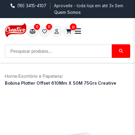
(16) 3415-4107
Aproveite - toda loja em até 3x Sem Juro
Quem Somos
0
0
0
Home
/
Escritório e Papelaria
/
Bobina Plotter Offset 610Mm X 50M 75Grs Creative