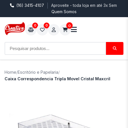
(16) 3415-4107
Aproveite - toda loja em até 3x Sem Juro
Quem Somos
0
0
0
Home
/
Escritório e Papelaria
/
Caixa Correspondencia Tripla Movel Cristal Maxcril