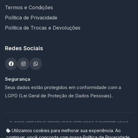
Termos e Condições
Política de Privacidade
Política de Trocas e Devoluções
Redes Sociais
Segurança
Seus dados estão protegidos em conformidade com a
LGPD (Lei Geral de Proteção de Dados Pessoais).
©
2026
CREATIVE PRODUTOS SERVICOS E DISTRIBUICAO
LTDA - 47.273.900/0001-76. Todos os direitos reservados.
Utilizamos cookies para melhorar sua experiência. Ao
continuar, você concorda com nossa Política de Privacidade.