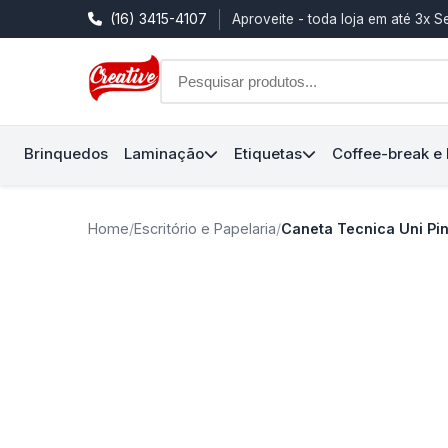
(16) 3415-4107
Aproveite - toda loja em até 3x 
Brinquedos
Laminação
Etiquetas
Coffee-break e
Home
/
Escritório e Papelaria
/
Caneta Tecnica Uni Pin