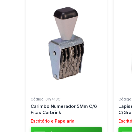
Código: 019413C
Código
Carimbo Numerador 5Mm C/6
Lapis
Fitas Carbrink
C/Gra
C/ 24
Escritório e Papelaria
Escrit