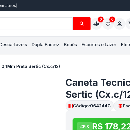
Sem Juros
0
0
 Descartáveis
Dupla Face
Bebês
Esportes e Lazer
Elet
 0,1Mm Preta Sertic (Cx.c/12)
Caneta Tecnic
Sertic (Cx.c/1
Código:
064244C
Esc
R$ 178,2
PIX