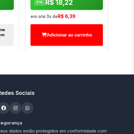
R$ 18,22
PIX
R$ 6,39
em até 3x de
 me
Adicionar ao carrinho
em
Redes Sociais
Segurança
eus dados estão protegidos em conformidade com