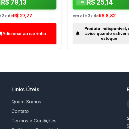
R$ 79,13
R$ 25,14
PIX
R$ 27,77
R$ 8,82
 3x de
em até 3x de
Produto indisponível,
Adicionar ao carrinho
avise quando estiver 
estoque
Links Úteis
Quem Somos
Contato
Termos e Condições
S