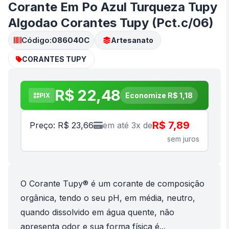
Corante Em Po Azul Turqueza Tupy
Algodao Corantes Tupy (Pct.c/06)
Código:
086040C
Artesanato
CORANTES TUPY
R$ 22,48
Economize R$ 1,18
PIX
R$ 7,89
Preço: R$ 23,66
em até 3x de
sem juros
O Corante Tupy® é um corante de composição
orgânica, tendo o seu pH, em média, neutro,
quando dissolvido em água quente, não
apresenta odor e sua forma física é...