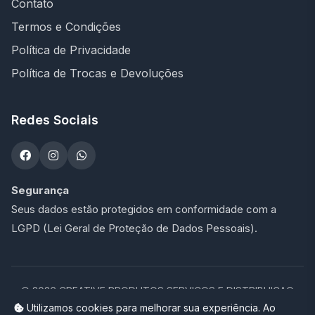
Contato
Termos e Condições
Política de Privacidade
Política de Trocas e Devoluções
Redes Sociais
Segurança
Seus dados estão protegidos em conformidade com a
LGPD (Lei Geral de Proteção de Dados Pessoais).
©
2026
CREATIVE PRODUTOS SERVICOS E DISTRIBUICAO
LTDA - 47.273.900/0001-76. Todos os direitos reservados.
Utilizamos cookies para melhorar sua experiência. Ao