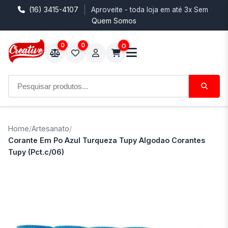
(16) 3415-4107
Aproveite - toda loja em até 3x Sem Juro
Quem Somos
0
0
0
Home
/
Artesanato
/
Corante Em Po Azul Turqueza Tupy Algodao Corantes
Tupy (Pct.c/06)