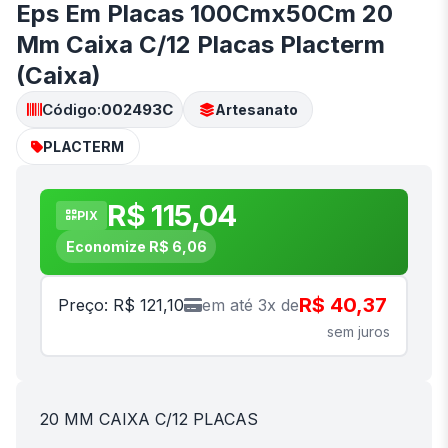
Eps Em Placas 100Cmx50Cm 20
Mm Caixa C/12 Placas Placterm
(Caixa)
Código:
002493C
Artesanato
PLACTERM
R$ 115,04
PIX
Economize R$ 6,06
R$ 40,37
Preço: R$ 121,10
em até 3x de
sem juros
20 MM CAIXA C/12 PLACAS