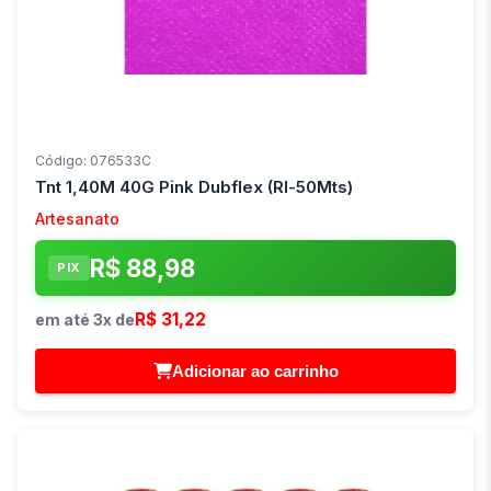
Código: 076533C
Tnt 1,40M 40G Pink Dubflex (Rl-50Mts)
Artesanato
R$ 88,98
PIX
R$ 31,22
em até 3x de
Adicionar ao carrinho