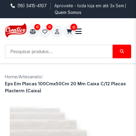
(16) 3415-4107
Aproveite - toda loja em até 3x Sem Juro
Quem Somos
0
0
0
Home
/
Artesanato
/
Eps Em Placas 100Cmx50Cm 20 Mm Caixa C/12 Placas
Placterm (Caixa)