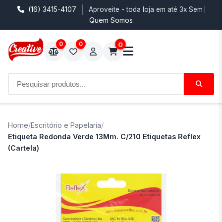
(16) 3415-4107
Aproveite - toda loja em até 3x Sem Juro
Quem Somos
0
0
0
Home
/
Escritório e Papelaria
/
Etiqueta Redonda Verde 13Mm. C/210 Etiquetas Reflex
(Cartela)