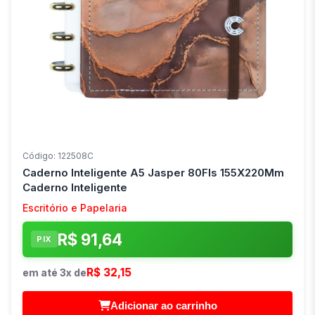
Código: 122508C
Caderno Inteligente A5 Jasper 80Fls 155X220Mm
Caderno Inteligente
Escritório e Papelaria
R$ 91,64
PIX
R$ 32,15
em até 3x de
Adicionar ao carrinho