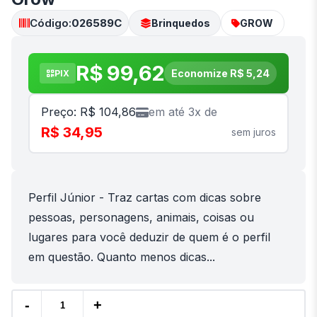
Código:
026589C
Brinquedos
GROW
R$ 99,62
Economize R$ 5,24
PIX
Preço: R$ 104,86
em até 3x de
R$ 34,95
sem juros
Perfil Júnior - Traz cartas com dicas sobre
pessoas, personagens, animais, coisas ou
lugares para você deduzir de quem é o perfil
em questão. Quanto menos dicas...
-
+