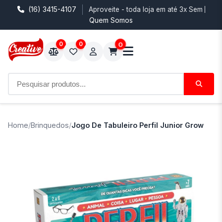
(16) 3415-4107
Aproveite - toda loja em até 3x Sem Juro
Quem Somos
0
0
0
Home
/
Brinquedos
/
Jogo De Tabuleiro Perfil Junior Grow