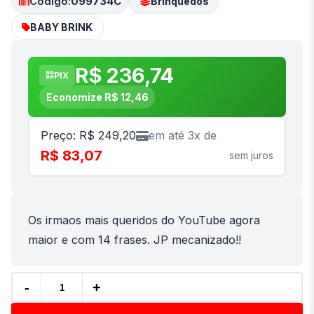
Código:
099734C
Brinquedos
BABY BRINK
R$ 236,74
PIX
Economize R$ 12,46
Preço: R$ 249,20
em até 3x de
R$ 83,07
sem juros
Os irmaos mais queridos do YouTube agora
maior e com 14 frases. JP mecanizado!!
-
+