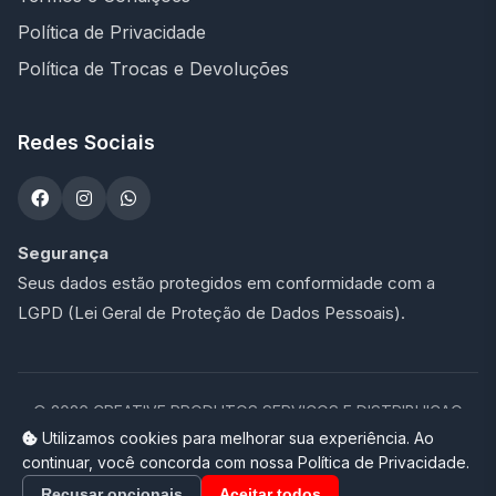
Política de Privacidade
Política de Trocas e Devoluções
Redes Sociais
Segurança
Seus dados estão protegidos em conformidade com a
LGPD (Lei Geral de Proteção de Dados Pessoais).
©
2026
CREATIVE PRODUTOS SERVICOS E DISTRIBUICAO
LTDA - 47.273.900/0001-76. Todos os direitos reservados.
Utilizamos cookies para melhorar sua experiência. Ao
continuar, você concorda com nossa Política de Privacidade.
Loja completa desenvolvida por
Promptor
Recusar opcionais
Aceitar todos