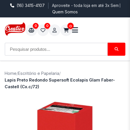
(16) 3415-4107
Aproveite - toda loja em até 3x Sem Juro
Quem Somos
0
0
0
Home
/
Escritório e Papelaria
/
Lapis Preto Redondo Supersoft Ecolapis Glam Faber-
Castell (Cx.c/72)