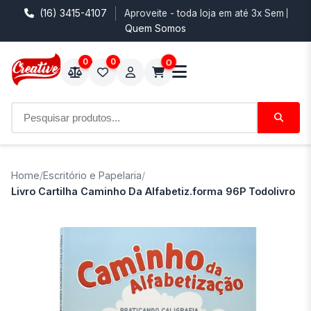
(16) 3415-4107
Aproveite - toda loja em até 3x Sem Juro
Quem Somos
0
0
0
Home
/
Escritório e Papelaria
/
Livro Cartilha Caminho Da Alfabetiz.forma 96P Todolivro