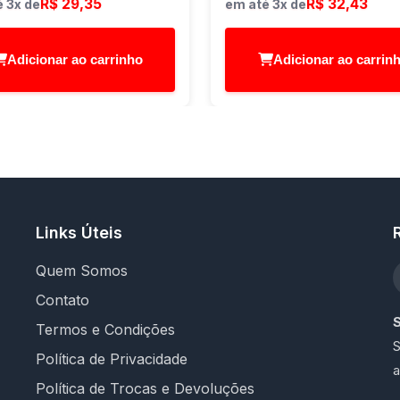
R$ 29,35
R$ 32,43
 3x de
em até 3x de
Adicionar ao carrinho
Adicionar ao carrin
Links Úteis
Quem Somos
Contato
Termos e Condições
S
Política de Privacidade
a
Política de Trocas e Devoluções