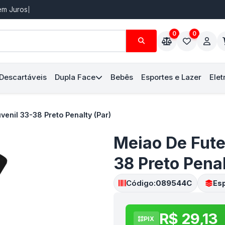
Sem Juros
0
0
 Descartáveis
Dupla Face
Bebês
Esportes e Lazer
Elet
enil 33-38 Preto Penalty (Par)
Meiao De Fute
38 Preto Penal
Código:
089544C
Esp
R$ 29,13
PIX