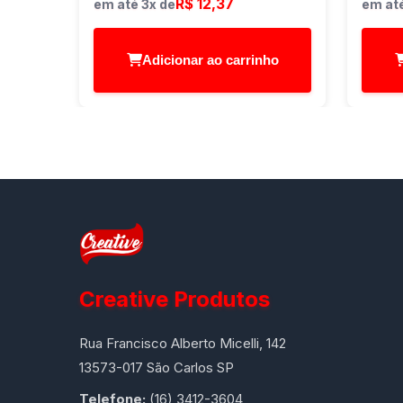
R$ 12,37
em até 3x de
em até
Adicionar ao carrinho
Creative Produtos
Rua Francisco Alberto Micelli, 142
13573-017 São Carlos SP
Telefone:
(16) 3412-3604