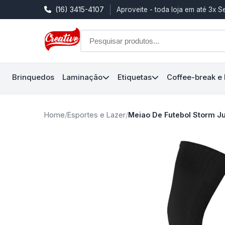
(16) 3415-4107
Aproveite - toda loja em até 3x 
Brinquedos
Laminação
Etiquetas
Coffee-break e
Home
/
Esportes e Lazer
/
Meiao De Futebol Storm Juv