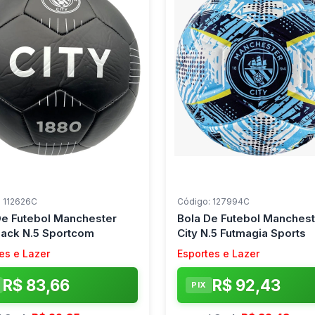
: 112626C
Código: 127994C
De Futebol Manchester
Bola De Futebol Manchest
Black N.5 Sportcom
City N.5 Futmagia Sports
es e Lazer
Esportes e Lazer
R$ 83,66
R$ 92,43
PIX