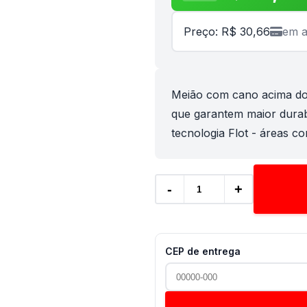
Preço: R$ 30,66
em a
Meião com cano acima do 
que garantem maior dura
tecnologia Flot - áreas co
-
+
CEP de entrega