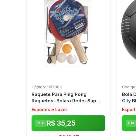
Código: 118738C
Código
Raquete Para Ping Pong
Bola 
Raquetes+Bolas+Rede+Sup.
City 
8Pcs Western
Esportes e Lazer
Esport
R$ 35,25
PIX
PIX