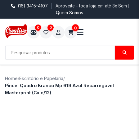
(16) 3415-4107
Aproveite - toda loja em até 3x Sem Juro
Quem Somos
0
0
0
Home
/
Escritório e Papelaria
/
Pincel Quadro Branco Mp 619 Azul Recarregavel
Masterprint (Cx.c/12)