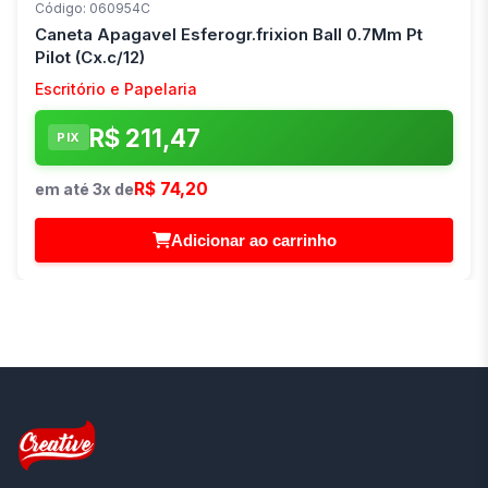
Código: 060954C
Caneta Apagavel Esferogr.frixion Ball 0.7Mm Pt
Pilot (Cx.c/12)
Escritório e Papelaria
R$ 211,47
PIX
R$ 74,20
em até 3x de
Adicionar ao carrinho