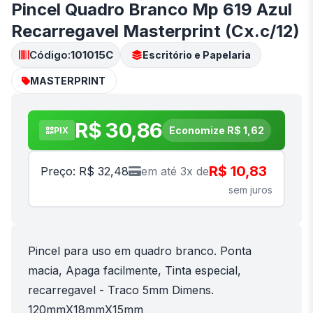
Pincel Quadro Branco Mp 619 Azul
Recarregavel Masterprint (Cx.c/12)
Código:
101015C
Escritório e Papelaria
MASTERPRINT
R$ 30,86
Economize R$ 1,62
PIX
R$ 10,83
Preço: R$ 32,48
em até 3x de
sem juros
Pincel para uso em quadro branco. Ponta
macia, Apaga facilmente, Tinta especial,
recarregavel - Traco 5mm Dimens.
120mmX18mmX15mm