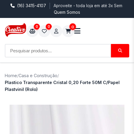
(16) 3415-4107
Aproveite - toda loja em até 3x Sem Juro
Quem Somos
0
0
0
Home
/
Casa e Construção
/
Plastico Transparente Cristal 0,20 Forte 50M C/Papel
Plastvinil (Rolo)