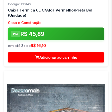
Código: 130141C
Caixa Termica 6L C/Alca Vermelho/Preta Bel
(Unidade)
Casa e Construção
R$ 45,89
PIX
R$ 16,10
em até 3x de
Adicionar ao carrinho