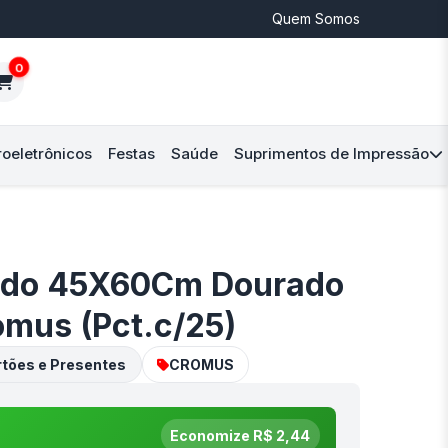
Quem Somos
0
roeletrônicos
Festas
Saúde
Suprimentos de Impressão
ado 45X60Cm Dourado
mus (Pct.c/25)
tões e Presentes
CROMUS
Economize R$ 2,44