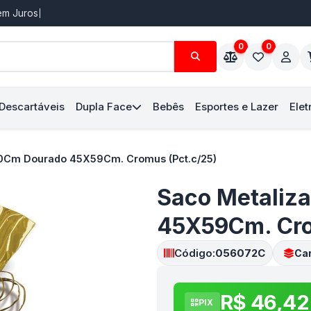
Sem Juros
0
0
 Descartáveis
Dupla Face
Bebês
Esportes e Lazer
Elet
0Cm Dourado 45X59Cm. Cromus (Pct.c/25)
Saco Metaliz
45X59Cm. Cro
Código:
056072C
Car
R$ 46,42
PIX