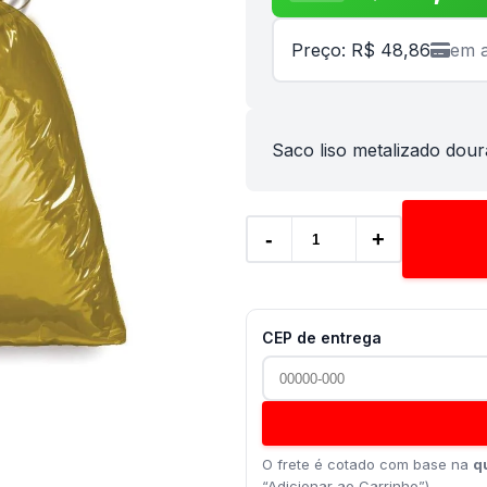
Preço: R$ 48,86
em a
Saco liso metalizado dour
-
+
CEP de entrega
O frete é cotado com base na
q
“Adicionar ao Carrinho”).