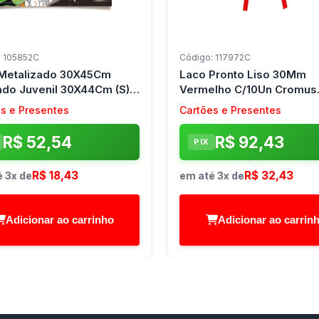
: 105852C
Código: 117972C
Metalizado 30X45Cm
Laco Pronto Liso 30Mm
ado Juvenil 30X44Cm (S)
Vermelho C/10Un Cromus
s (Pct.c/50)
(Pct.c/20)
s e Presentes
Cartões e Presentes
R$ 52,54
R$ 92,43
PIX
R$ 18,43
R$ 32,43
 3x de
em até 3x de
Adicionar ao carrinho
Adicionar ao carrin