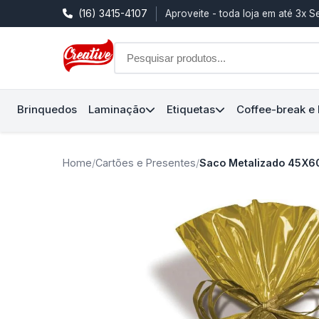
(16) 3415-4107
Aproveite - toda loja em até 3x 
Brinquedos
Laminação
Etiquetas
Coffee-break e
Home
/
Cartões e Presentes
/
Saco Metalizado 45X6