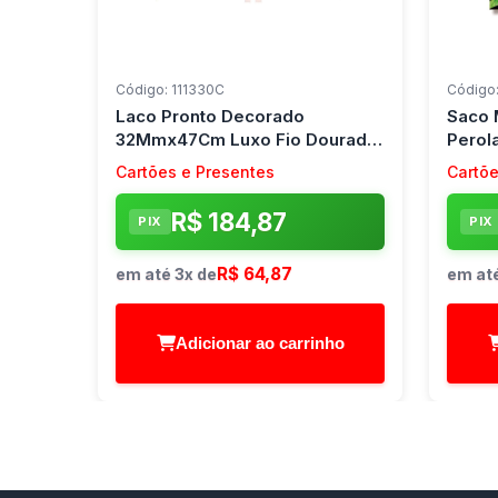
Código: 111330C
Código
Laco Pronto Decorado
Saco 
32Mmx47Cm Luxo Fio Dourado
Perol
Make+ C/ 100 Unidades
Cromu
Cartões e Presentes
Cartõe
R$ 184,87
PIX
PIX
R$ 64,87
em até 3x de
em até
Adicionar ao carrinho